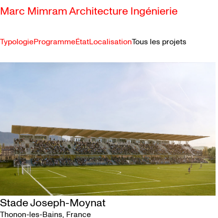
Marc Mimram Architecture Ingénierie
Typologie
Programme
État
Localisation
Tous les projets
SKIP TO CONTENT
Stade Joseph-Moynat
Thonon-les-Bains
, France